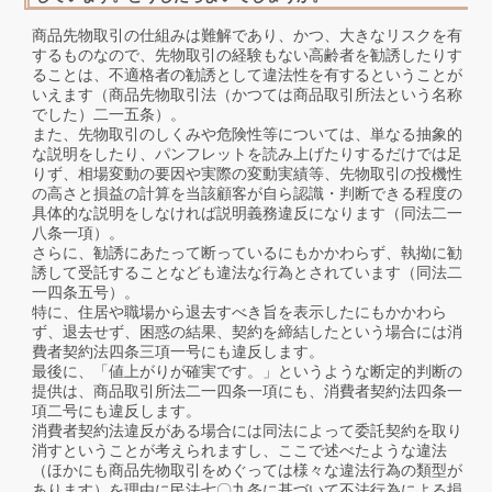
商品先物取引の仕組みは難解であり、かつ、大きなリスクを有
するものなので、先物取引の経験もない高齢者を勧誘したりす
ることは、不適格者の勧誘として違法性を有するということが
いえます（商品先物取引法（かつては商品取引所法という名称
でした）二一五条）。
また、先物取引のしくみや危険性等については、単なる抽象的
な説明をしたり、パンフレットを読み上げたりするだけでは足
りず、相場変動の要因や実際の変動実績等、先物取引の投機性
の高さと損益の計算を当該顧客が自ら認識・判断できる程度の
具体的な説明をしなければ説明義務違反になります（同法二一
八条一項）。
さらに、勧誘にあたって断っているにもかかわらず、執拗に勧
誘して受託することなども違法な行為とされています（同法二
一四条五号）。
特に、住居や職場から退去すべき旨を表示したにもかかわら
ず、退去せず、困惑の結果、契約を締結したという場合には消
費者契約法四条三項一号にも違反します。
最後に、「値上がりが確実です。」というような断定的判断の
提供は、商品取引所法二一四条一項にも、消費者契約法四条一
項二号にも違反します。
消費者契約法違反がある場合には同法によって委託契約を取り
消すということが考えられますし、ここで述べたような違法
（ほかにも商品先物取引をめぐっては様々な違法行為の類型が
あります）を理由に民法七〇九条に基づいて不法行為による損